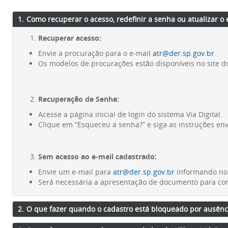
1.
Como recuperar o acesso, redefinir a senha ou atualizar o
Recuperar acesso:
Envie a procuração para o e-mail
atr@der.sp.gov.br
Os modelos de procurações estão disponíveis no site d
Recuperação de Senha:
Acesse a página inicial de login do sistema Via Digital.
Clique em “Esqueceu a senha?” e siga as instruções env
Sem acesso ao e-mail cadastrado:
Envie um e-mail para
atr@der.sp.gov.br
informando nom
Será necessária a apresentação de documento para com
2.
O que fazer quando o cadastro está bloqueado por ausên
Para regularizar o acesso, é necessário emitir um novo boleto d