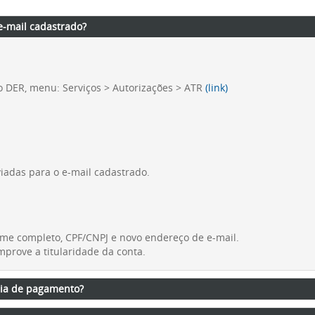
 e-mail cadastrado?
o DER, menu: Serviços > Autorizações > ATR
(link)
iadas para o e-mail cadastrado.
e completo, CPF/CNPJ e novo endereço de e-mail.
prove a titularidade da conta.
cia de pagamento?
iretamente no sistema, utilizando o botão “Gerar boleto API”.